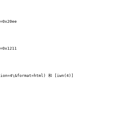
=0x20ee

=0x1211

=4\&format=html) 和 [iwn(4)]