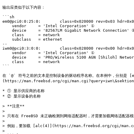
输出应类似于以下内容：

```sh

em0@pci0:0:25:0:        class=0x020000 rev=0x03 hdr=0x0
    vendor     = 'Intel Corporation' ①

    device     = '82567LM Gigabit Network Connection' ②

    class      = network

    subclass   = ethernet

--

iwm0@pci0:3:0:0:        class=0x028000 rev=0x00 hdr=0x0
    vendor     = 'Intel Corporation' ①

    device     = 'PRO/Wireless 5100 AGN [Shiloh] Network Connection' ②

    class      = network

```

在 `@` 符号之前的文本是控制设备的驱动程序名称。在本例中，分别是 [em(4)](http
(https://man.freebsd.org/cgi/man.cgi?query=iwn\&sektion
* ① 显示供应商的名称

* ② 显示设备的名称

> **注意**

>

> 只有在 FreeBSD 未正确检测到网络适配器时，才需要加载网络适配器模
>

> 例如，要加载 [alc(4)](https://man.freebsd.org/cgi/man.
>
