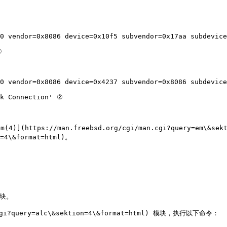
0 vendor=0x8086 device=0x10f5 subvendor=0x17aa subdevice
0 vendor=0x8086 device=0x4237 subvendor=0x8086 subdevice
s://man.freebsd.org/cgi/man.cgi?query=em\&sektion
=4\&format=html)。

块。

cgi?query=alc\&sektion=4\&format=html) 模块，执行以下命令：
