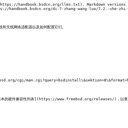
https://handbook.bsdcn.org/llms.txt). Markdown versions 
s://handbook.bsdcn.org/di-7-zhang-wang-luo/7.2.-she-zhi-
有线和无线网络适配器以及如何配置它们。

org/cgi/man.cgi?query=bsdinstall\&sektion=8\&format=
硬件兼容性列表](https://www.freebsd.org/releases/)