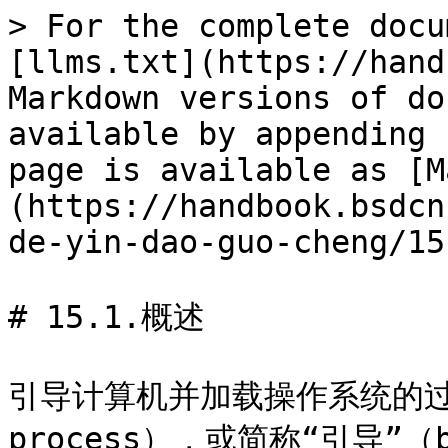
> For the complete docu
[llms.txt](https://hand
Markdown versions of do
available by appending 
page is available as [M
(https://handbook.bsdcn
de-yin-dao-guo-cheng/15
# 15.1.概述

引导计算机并加载操作系统的过程称
process），或简称“引导”（b