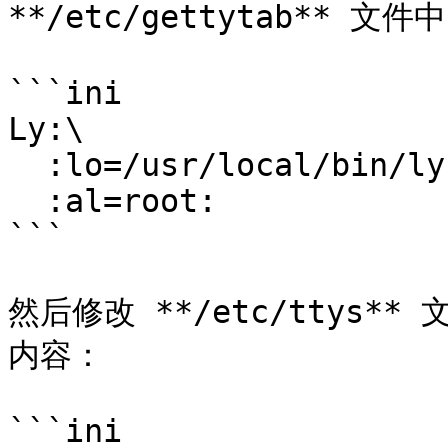
**/etc/gettytab** 文件中
```ini

Ly:\

  :lo=/usr/local/bin/ly:\

  :al=root:

```

然后修改 **/etc/ttys**
内容：

```ini
