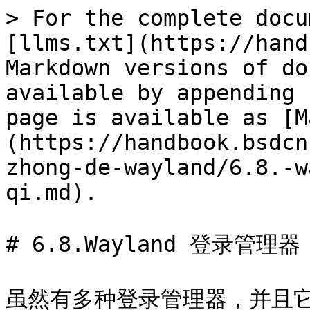
> For the complete docu
[llms.txt](https://hand
Markdown versions of do
available by appending 
page is available as [M
(https://handbook.bsdcn
zhong-de-wayland/6.8.-w
qi.md).

# 6.8.Wayland 登录管理器

虽然有多种登录管理器，并且它们