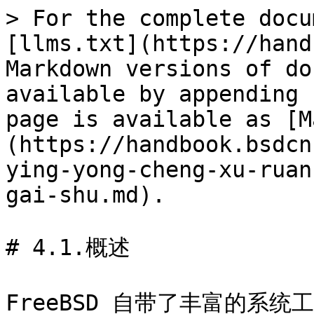
> For the complete docu
[llms.txt](https://hand
Markdown versions of do
available by appending 
page is available as [M
(https://handbook.bsdcn
ying-yong-cheng-xu-ruan
gai-shu.md).

# 4.1.概述

FreeBSD 自带了丰富的系