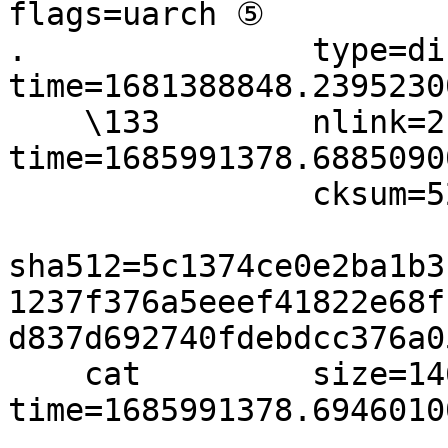
flags=uarch ⑤

.               type=di
time=1681388848.2395230
    \133        nlink=2 size=12520 
time=1685991378.68850900
                cksum=520880818 \

sha512=5c1374ce0e2ba1b3
1237f376a5eeef41822e68f
d837d692740fdebdcc376a0
    cat         size=14600 
time=1685991378.6946010