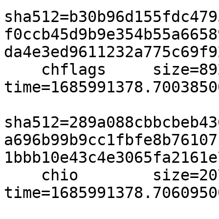
sha512=b30b96d155fdc479
f0ccb45d9b9e354b55a6658
da4e3ed9611232a775c69f9
    chflags     size=8920 
time=1685991378.7003850
sha512=289a088cbbcbeb43
a696b99b9cc1fbfe8b76107
1bbb10e43c4e3065fa2161e
    chio        size=20720 
time=1685991378.7060950