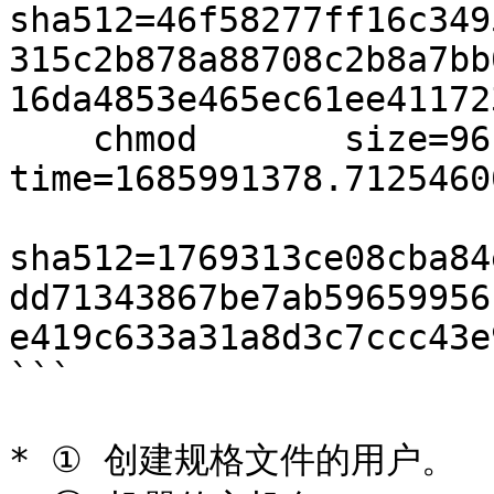
sha512=46f58277ff16c349
315c2b878a88708c2b8a7bb
16da4853e465ec61ee41172
    chmod       size=9616 
time=1685991378.7125460
sha512=1769313ce08cba84
dd71343867be7ab59659956
e419c633a31a8d3c7ccc43e
```

* ① 创建规格文件的用户。
