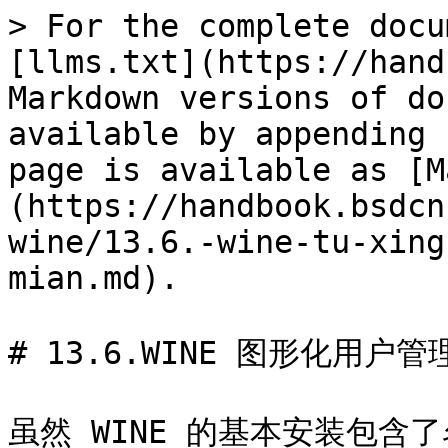
> For the complete docu
[llms.txt](https://hand
Markdown versions of do
available by appending 
page is available as [M
(https://handbook.bsdcn
wine/13.6.-wine-tu-xing
mian.md).

# 13.6.WINE 图形化用户管
虽然 WINE 的基本安装包含了