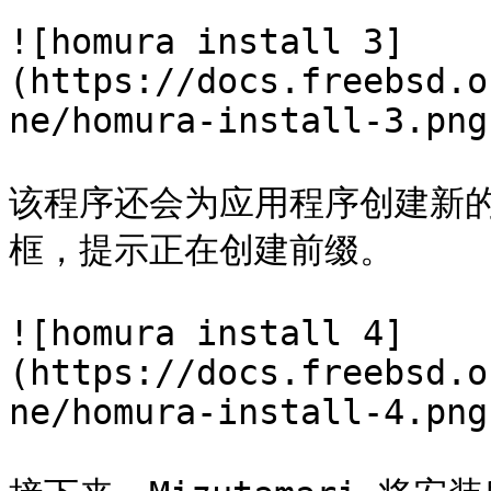
![homura install 3]
(https://docs.freebsd.o
ne/homura-install-3.png)
该程序还会为应用程序创建新的
框，提示正在创建前缀。

![homura install 4]
(https://docs.freebsd.o
ne/homura-install-4.png)