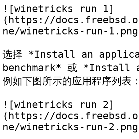
![winetricks run 1]
(https://docs.freebsd.o
ne/winetricks-run-1.png)
选择 *Install an applica
benchmark* 或 *Insta
例如下图所示的应用程序列表：
![winetricks run 2]
(https://docs.freebsd.o
ne/winetricks-run-2.png)