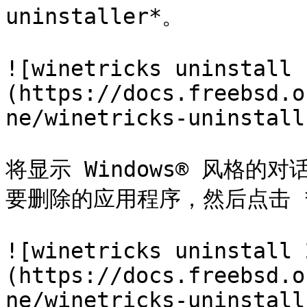
uninstaller*。

![winetricks uninstall 
(https://docs.freebsd.o
ne/winetricks-uninstall
将显示 Windows® 风格
要删除的应用程序，然后点击 *Mo
![winetricks uninstall 
(https://docs.freebsd.o
ne/winetricks-uninstall