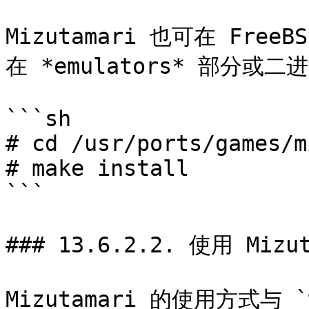
Mizutamari 也可在 Fre
在 *emulators* 部分或二
```sh

# cd /usr/ports/games/m
# make install

```

### 13.6.2.2. 使用 Mizut
Mizutamari 的使用方式与 