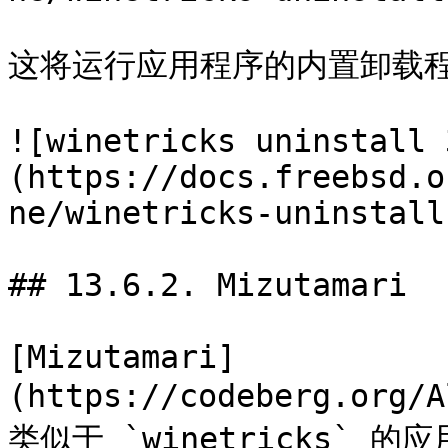
这将运行应用程序的内置卸载程
![winetricks uninstall 
(https://docs.freebsd.o
ne/winetricks-uninstall
## 13.6.2. Mizutamari

[Mizutamari]
(https://codeberg.org/
类似于 `winetricks` 的