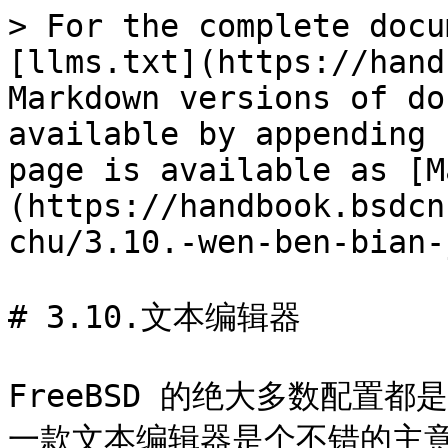
> For the complete docu
[llms.txt](https://hand
Markdown versions of do
available by appending 
page is available as [M
(https://handbook.bsdcn
chu/3.10.-wen-ben-bian-
# 3.10.文本编辑器

FreeBSD 的绝大多数配置
一款文本编辑器是个不错的主意。