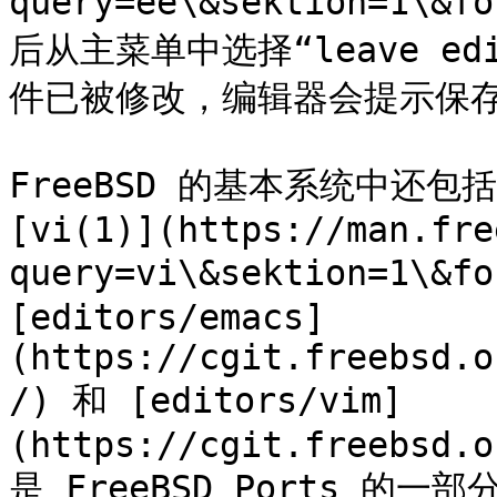
query=ee\&sektion=1\&
后从主菜单中选择“leave e
件已被修改，编辑器会提示保存
FreeBSD 的基本系统中还
[vi(1)](https://man.fre
query=vi\&sektion=1\&
[editors/emacs]
(https://cgit.freebsd.o
/) 和 [editors/vim]
(https://cgit.freebsd.o
是 FreeBSD Ports 