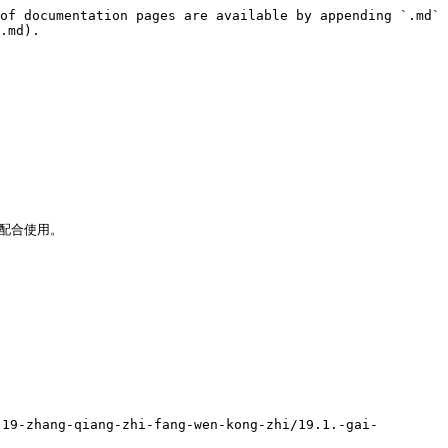
of documentation pages are available by appending `.md` 
.md).

) 配合使用。

ng-qiang-zhi-fang-wen-kong-zhi/19.1.-gai-