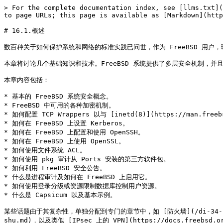
> For the complete documentation index, see [llms.txt](
to page URLs; this page is available as [Markdown](http
# 16.1.概述

数百种关于如何保护系统和网络的标准实践已问世，作为 FreeBSD 用户
本章将讨论几个基础知识和技术。FreeBSD 系统提供了多层安全机制，并
本章内容包括：

* 基本的 FreeBSD 系统安全概念。

* FreeBSD 中可用的各种加密机制。

* 如何配置 TCP Wrappers 以与 [inetd(8)](https://man.freebs
* 如何在 FreeBSD 上设置 Kerberos。

* 如何在 FreeBSD 上配置和使用 OpenSSH。

* 如何在 FreeBSD 上使用 OpenSSL。

* 如何使用文件系统 ACL。

* 如何使用 pkg 审计从 Ports 安装的第三方软件包。

* 如何利用 FreeBSD 安全公告。

* 什么是进程审计及如何在 FreeBSD 上启用它。

* 如何使用登录分级或资源限制数据库控制用户资源。

* 什么是 Capsicum 以及基本示例。

某些话题由于其复杂性，单独分配到专门的章节中，如 [防火墙](/di-34-zhang-fan