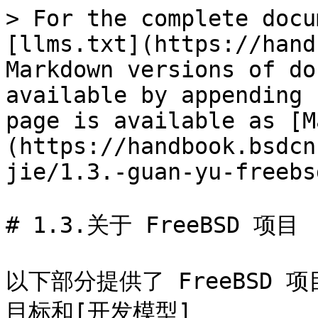
> For the complete docu
[llms.txt](https://hand
Markdown versions of do
available by appending 
page is available as [M
(https://handbook.bsdcn
jie/1.3.-guan-yu-freebs
# 1.3.关于 FreeBSD 项目

以下部分提供了 FreeBSD
目标和[开发模型]