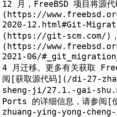
12 月，FreeBSD 项目将
(https://www.freebsd.or
2020-12.html#Git-Migra
(https://git-scm.com/)
(https://www.freebsd.or
2021-06/#_git_migratio
4 月迁移。更多有关获取 Free
阅[获取源代码](/di-27-zhang
sheng-ji/27.1.-gai-sh
Ports 的详细信息，请参阅[使用 
zhuang-ying-yong-cheng-