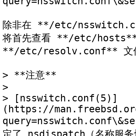
query=nsswitch.conf\&se
除非在 **/etc/nsswitch.
将首先查看 **/etc/host
**/etc/resolv.conf**
> **注意**

>

> [nsswitch.conf(5)]
(https://man.freebsd.or
query=nsswitch.conf\&s
定了 nsdispatch（名称