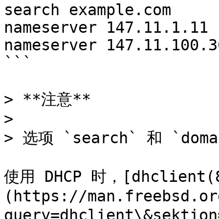
search example.com

nameserver 147.11.1.11

nameserver 147.11.100.30
```

> **注意**

>

> 选项 `search` 和 `do
使用 DHCP 时，[dhclient(
(https://man.freebsd.or
query=dhclient\&sekti