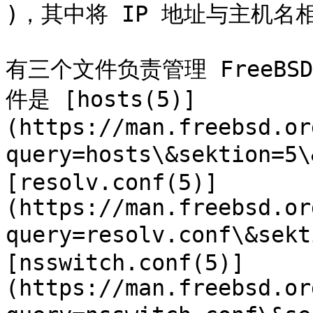
)，其中将 IP 地址与主机名相
有三个文件负责管理 FreeBS
件是 [hosts(5)]
(https://man.freebsd.or
query=hosts\&sektion=5
[resolv.conf(5)]
(https://man.freebsd.or
query=resolv.conf\&sekt
[nsswitch.conf(5)]
(https://man.freebsd.or