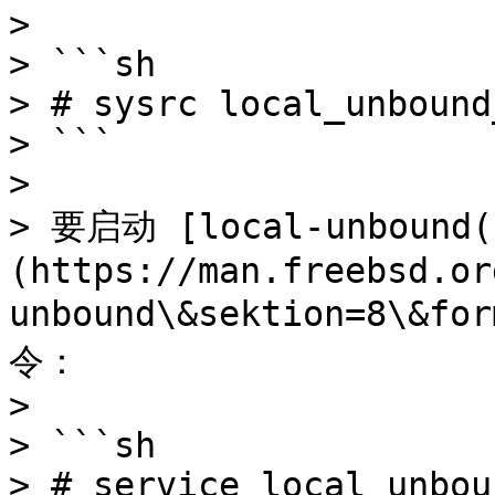
>

> ```sh

> # sysrc local_unbound
> ```

>

> 要启动 [local-unbound(
(https://man.freebsd.or
unbound\&sektion=8\&
令：

>

> ```sh

> # service local_unbou