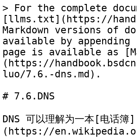
> For the complete docu
[llms.txt](https://hand
Markdown versions of do
available by appending 
page is available as [M
(https://handbook.bsdcn
luo/7.6.-dns.md).

# 7.6.DNS

DNS 可以理解为一本[电话簿]
(https://en.wikipedia.o