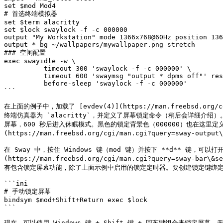
set $mod Mod4

# 首选终端模拟器

set $term alacritty

set $lock swaylock -f -c 000000

output "My Workstation" mode 1366x768@60Hz position 136
output * bg ~/wallpapers/mywallpaper.png stretch

### 空闲配置

exec swayidle -w \

          timeout 300 'swaylock -f -c 000000' \

          timeout 600 'swaymsg "output * dpms off"' resume 'swaymsg "output * dpms on"' \

          before-sleep 'swaylock -f -c 000000'

```

在上面的例子中，加载了 [evdev(4)](https://man.freebsd.org/
终端仿真器为 `alacritty`，并定义了屏幕锁定命令（稍后会详细介绍）。
屏幕，600 秒后进入休眠模式。黑色的锁定背景色（000000）也在这里定义。使用
(https://man.freebsd.org/cgi/man.cgi?query=sway-
在 Sway 中，按住 Windows 键（mod 键）并按下 **d** 键
(https://man.freebsd.org/cgi/man.cgi?query=s
有包含锁定屏幕功能，除了上面示例中启用的锁定定时器。要创建锁定键绑定，需要在
```ini

# 手动锁定屏幕

bindsym $mod+Shift+Return exec $lock

```

现在，可以使用 Windows 键 + Shift 键 + 回车键组合来锁定屏幕