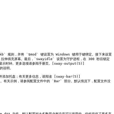
事件的 `xkb` 规则，并将 `$mod` 键设置为 Windows 键用于键绑定。接下来设置
拉伸填充屏幕。最后，`swayidle` 设置为守护进程，在 300 秒后锁定
显示时钟。更多选项请参阅手册页。[sway-output(5)]
项的说明。

添加托盘；有关更多信息，请阅读 [sway-bar(5)]
时间添加到右上角。有关示例，请参阅配置文件中的 `Bar` 部分。默认情况下，配置文件没
 **pam.d** 文件。默认配置对大多数用户来说是可以接受的，但也提供了更多高