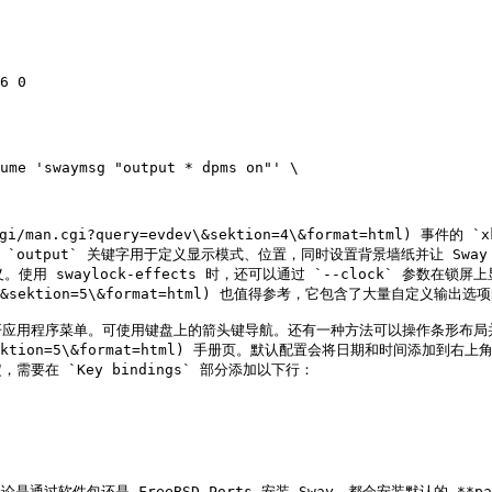
6 0

cgi/man.cgi?query=evdev\&sektion=4\&format=html) 
`output` 关键字用于定义显示模式、位置，同时设置背景墙纸并让 Sway 
 swaylock-effects 时，还可以通过 `--clock` 参数在锁屏上
output\&sektion=5\&format=html) 也值得参考，它包含了大量自定义输出选
，可以打开应用程序菜单。可使用键盘上的箭头键导航。还有一种方法可以操作条形布局并
way-bar\&sektion=5\&format=html) 手册页。默认配置会将日期和
 `Key bindings` 部分添加以下行：

。无论是通过软件包还是 FreeBSD Ports 安装 Sway，都会安装默认的