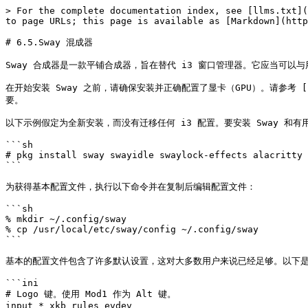
> For the complete documentation index, see [llms.txt](
to page URLs; this page is available as [Markdown](http
# 6.5.Sway 混成器

Sway 合成器是一款平铺合成器，旨在替代 i3 窗口管理器。它应当可以与
在开始安装 Sway 之前，请确保安装并正确配置了显卡（GPU）。请参考 [图形硬件驱
要。

以下示例假定为全新安装，而没有迁移任何 i3 配置。要安装 Sway 和有用
```sh

# pkg install sway swayidle swaylock-effects alacritty 
```

为获得基本配置文件，执行以下命令并在复制后编辑配置文件：

```sh

% mkdir ~/.config/sway

% cp /usr/local/etc/sway/config ~/.config/sway

```

基本的配置文件包含了许多默认设置，这对大多数用户来说已经足够。以下是
```ini

# Logo 键。使用 Mod1 作为 Alt 键。

input * xkb_rules evdev
