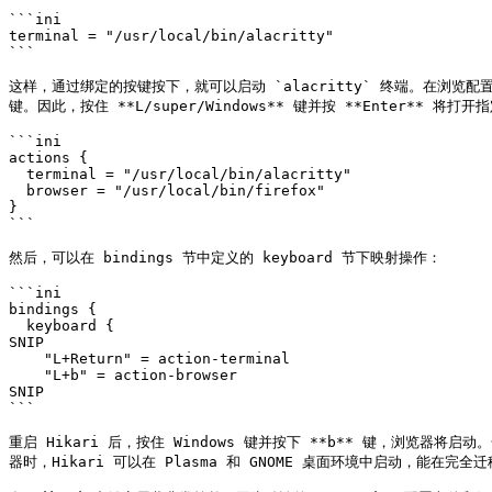
```ini

terminal = "/usr/local/bin/alacritty"

```

这样，通过绑定的按键按下，就可以启动 `alacritty` 终端。在浏览配置
键。因此，按住 **L/super/Windows** 键并按 **Enter
```ini

actions {

  terminal = "/usr/local/bin/alacritty"

  browser = "/usr/local/bin/firefox"

}

```

然后，可以在 bindings 节中定义的 keyboard 节下映射操作：

```ini

bindings {

  keyboard {

SNIP

    "L+Return" = action-terminal

    "L+b" = action-browser

SNIP

```

重启 Hikari 后，按住 Windows 键并按下 **b** 键，浏
器时，Hikari 可以在 Plasma 和 GNOME 桌面环境中启动，能在完全