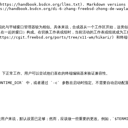
https://handbook.bsdcn.org/llms.txt). Markdown versions 
s://handbook.bsdcn.org/di-6-zhang-freebsd-zhong-de-wayla
，因此与平铺窗口管理器较为相似。具体来说，合成器从一个工作区开始，这类似
组在一起的窗口）构成。在切换工作表或组时，当前活动的工作表或组就成为工
//cgit.freebsd.org/ports/tree/x11-wm/hikari/) 和终端
ayland 下正常工作。用户可以尝试他们喜欢的终端编辑器来验证兼容性。

XDG_RUNTIME_DIR` 中，或者通过 `-c` 参数在启动时指定。不需要
大多数用户来说，默认设置已足够；然而，应该做一些重要的更改。例如，`$TERM