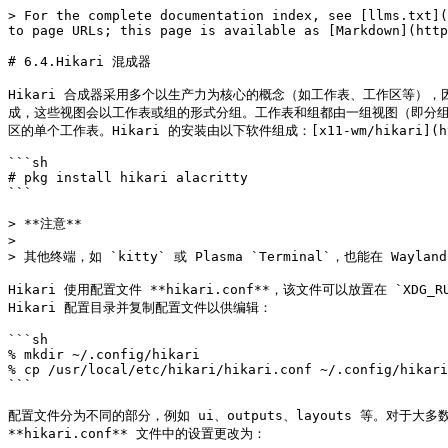
> For the complete documentation index, see [llms.txt](
to page URLs; this page is available as [Markdown](http
# 6.4.Hikari 混成器

Hikari 合成器采用多个以生产力为核心的概念（如工作表、工作区等）
成，这些视图会以工作表或组的形式分组。工作表和组都由一组视图（即分
区的单个工作表。Hikari 的安装由以下软件组成：[x11-wm/hikari](https:
```sh

# pkg install hikari alacritty

```

> **注意**

>

> 其他终端，如 `kitty` 或 Plasma `Terminal`，也能在 W
Hikari 使用配置文件 **hikari.conf**，该文件可以放置在 `
Hikari 配置目录并复制配置文件以供编辑：

```sh

% mkdir ~/.config/hikari

% cp /usr/local/etc/hikari/hikari.conf ~/.config/hikari

```

配置文件分为不同的部分，例如 ui、outputs、layouts 等。对于
**hikari.conf** 文件中的设置更改为：
