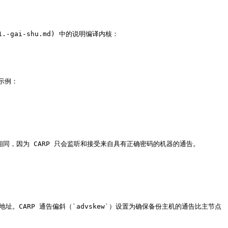
.-gai-shu.md) 中的说明编译内核：

示例：

必须相同，因为 CARP 只会监听和接受来自具有正确密码的机器的通告。

 地址。CARP 通告偏斜（`advskew`）设置为确保备份主机的通告比主节点