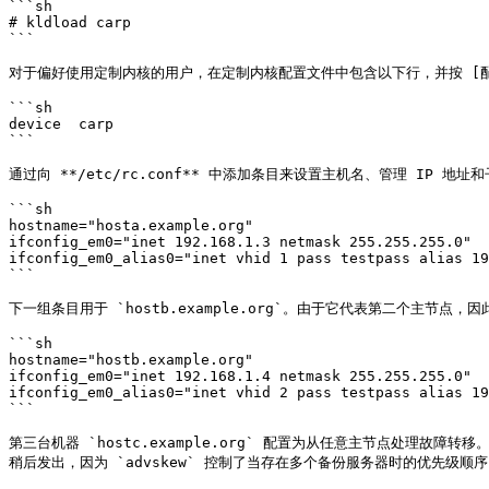
```sh

# kldload carp

```

对于偏好使用定制内核的用户，在定制内核配置文件中包含以下行，并按 [配置 FreeBSD
```sh

device	carp

```

通过向 **/etc/rc.conf** 中添加条目来设置主机名、管理 IP 地址和子
```sh

hostname="hosta.example.org"

ifconfig_em0="inet 192.168.1.3 netmask 255.255.255.0"

ifconfig_em0_alias0="inet vhid 1 pass testpass alias 19
```

下一组条目用于 `hostb.example.org`。由于它代表第二个主节点
```sh

hostname="hostb.example.org"

ifconfig_em0="inet 192.168.1.4 netmask 255.255.255.0"

ifconfig_em0_alias0="inet vhid 2 pass testpass alias 19
```

第三台机器 `hostc.example.org` 配置为从任意主节点处理故障转
稍后发出，因为 `advskew` 控制了当存在多个备份服务器时的优先级顺序