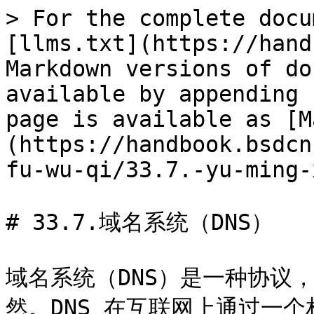
> For the complete docu
[llms.txt](https://hand
Markdown versions of do
available by appending 
page is available as [M
(https://handbook.bsdcn
fu-wu-qi/33.7.-yu-ming-
# 33.7.域名系统（DNS）

域名系统（DNS）是一种协议，
然。DNS 在互联网上通过一