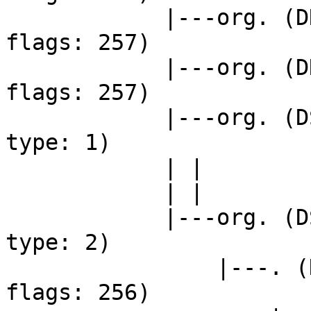
            |---org. (DNSKEY keytag: 9795 alg: 7 
flags: 257)

            |---org. (DNSKEY keytag: 21366 alg: 7 
flags: 257)

            |---org. (DS keytag: 21366 digest 
type: 1)

            | |

            | |

            |---org. (DS keytag: 21366 digest 
type: 2)

                |---. (DNSKEY keytag: 40926 alg: 8 
flags: 256)
