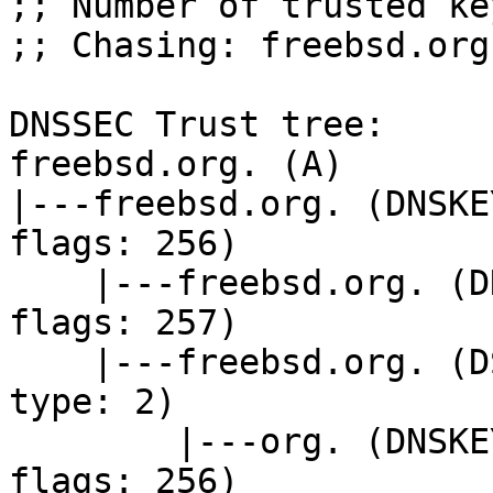
;; Number of trusted ke
;; Chasing: freebsd.org.
DNSSEC Trust tree:

freebsd.org. (A)

|---freebsd.org. (DNSKE
flags: 256)

    |---freebsd.org. (DNSKEY keytag: 32659 alg: 8 
flags: 257)

    |---freebsd.org. (DS keytag: 32659 digest 
type: 2)

        |---org. (DNSKEY keytag: 49587 alg: 7 
flags: 256)
