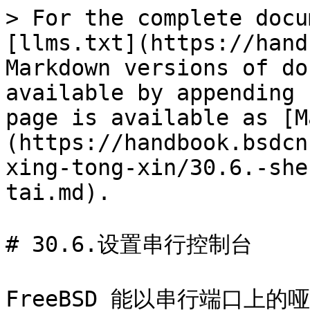
> For the complete docu
[llms.txt](https://hand
Markdown versions of do
available by appending 
page is available as [M
(https://handbook.bsdcn
xing-tong-xin/30.6.-she
tai.md).

# 30.6.设置串行控制台

FreeBSD 能以串行端口上