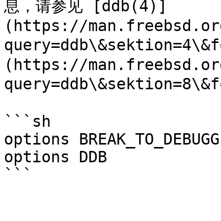
息，请参见 [ddb(4)]
(https://man.freebsd.or
query=ddb\&sektion=4\&
(https://man.freebsd.or
query=ddb\&sektion=8\&f
```sh

options BREAK_TO_DEBUGGE
options DDB
