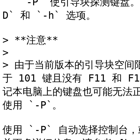
   `-P` 使引导块探测键盘。如果未找到键盘，则会自动设置 `-
D` 和 `-h` 选项。

> **注意**

>

> 由于当前版本的引导块空间限
于 101 键且没有 F11 和
记本电脑上的键盘也可能无法
使用 `-P`。

使用 `-P` 自动选择控制台