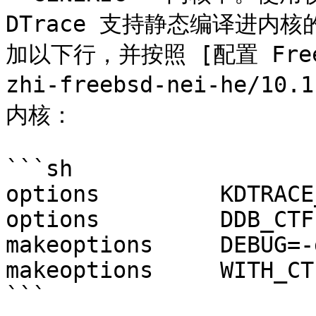
DTrace 支持静态编译进内
加以下行，并按照 [配置 FreeBS
zhi-freebsd-nei-he/1
内核：

```sh

options         KDTRACE
options         DDB_CTF

makeoptions	DEBUG=-g

makeoptions	WITH_CTF=1

```
