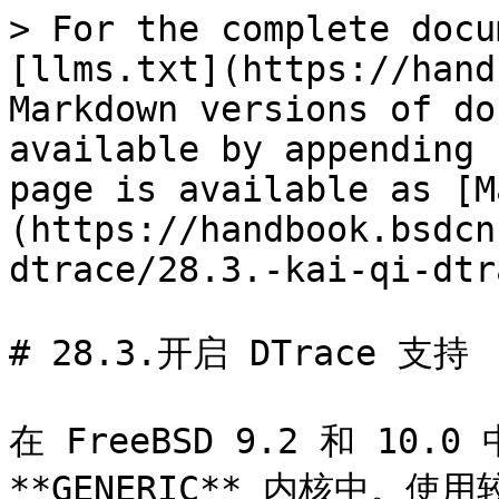
> For the complete docu
[llms.txt](https://hand
Markdown versions of do
available by appending 
page is available as [M
(https://handbook.bsdcn
dtrace/28.3.-kai-qi-dtr
# 28.3.开启 DTrace 支持

在 FreeBSD 9.2 和 10.0
**GENERIC** 内核中。使用