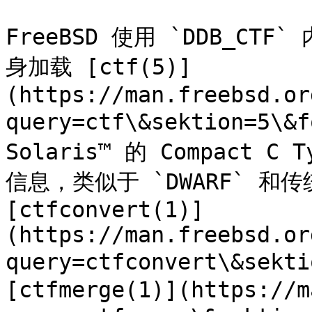
FreeBSD 使用 `DDB_C
身加载 [ctf(5)]
(https://man.freebsd.or
query=ctf\&sektion=5\&
Solaris™ 的 Compact 
信息，类似于 `DWARF` 和传统
[ctfconvert(1)]
(https://man.freebsd.or
query=ctfconvert\&sekti
[ctfmerge(1)](https://m