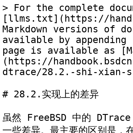
> For the complete docu
[llms.txt](https://hand
Markdown versions of do
available by appending 
page is available as [M
(https://handbook.bsdcn
dtrace/28.2.-shi-xian-s
# 28.2.实现上的差异

虽然 FreeBSD 中的 DTra
一些差异。最主要的区别是，在 F