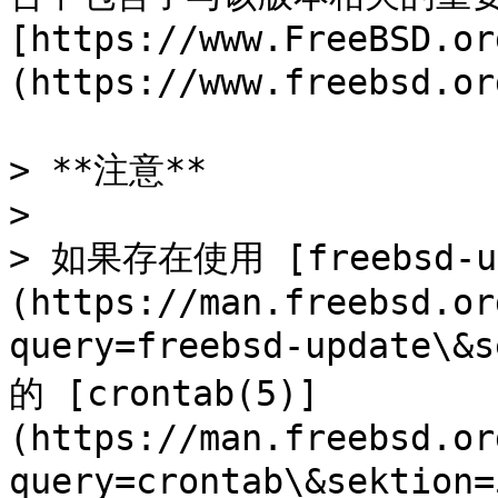
[https://www.FreeBSD.or
(https://www.freebsd.o
> **注意**

>

> 如果存在使用 [freebsd-up
(https://man.freebsd.or
query=freebsd-update\&
的 [crontab(5)]
(https://man.freebsd.or
query=crontab\&sekti