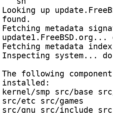
```sh

Looking up update.FreeB
found.

Fetching metadata signa
update1.FreeBSD.org... 
Fetching metadata index
Inspecting system... don
The following component
installed:

kernel/smp src/base src
src/etc src/games

src/gnu src/include src