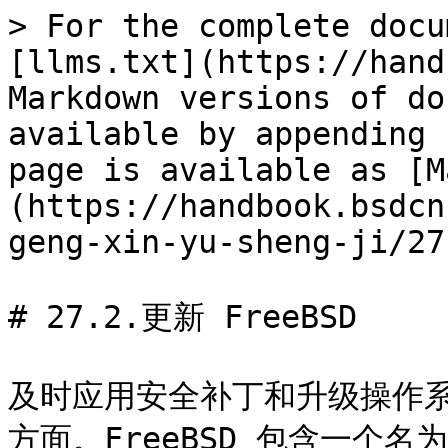
> For the complete docu
[llms.txt](https://hand
Markdown versions of do
available by appending 
page is available as [M
(https://handbook.bsdcn
geng-xin-yu-sheng-ji/27
# 27.2.更新 FreeBSD

及时应用安全补丁和升级操作
方面。FreeBSD 包含一个名为 