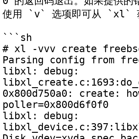
0 的返回码退出。如果提供的
使用 `v` 选项即可从 `xl`
```sh

# xl -vvv create freebs
Parsing config from fre
libxl: debug: 
libxl_create.c:1693:do_
0x800d750a0: create: ho
poller=0x800d6f0f0

libxl: debug: 
libxl_device.c:397:libx
Disk vdev=xvda spec.bac