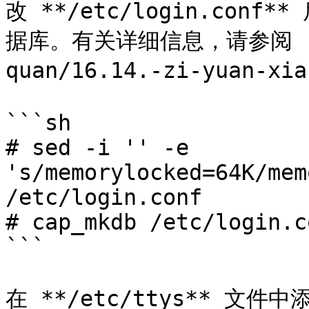
改 **/etc/login.conf
据库。有关详细信息，请参阅 [资源
quan/16.14.-zi-yuan-xia
```sh

# sed -i '' -e 
's/memorylocked=64K/mem
/etc/login.conf

# cap_mkdb /etc/login.co
```

在 **/etc/ttys** 文件