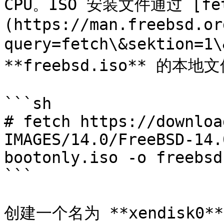
CPU。ISO 安装文件通过 [fet
(https://man.freebsd.or
query=fetch\&sektion=
**freebsd.iso** 的本地文
```sh

# fetch https://downloa
IMAGES/14.0/FreeBSD-14.
bootonly.iso -o freebsd.
```

创建一个名为 **xendisk0*