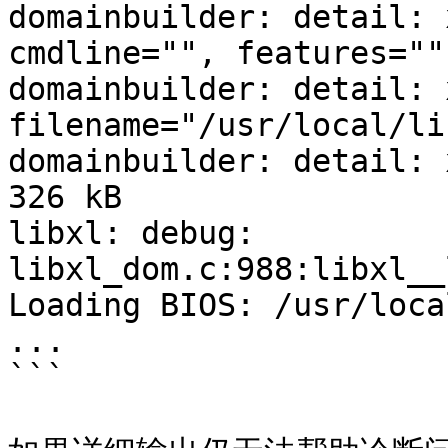
domainbuilder: detail: 
cmdline="", features=""

domainbuilder: detail: 
filename="/usr/local/li
domainbuilder: detail: 
326 kB

libxl: debug: 
libxl_dom.c:988:libxl__
Loading BIOS: /usr/loca
...

```
