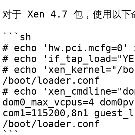
对于 Xen 4.7 包，使用以下
```sh

# echo 'hw.pci.mcfg=0' 
# echo 'if_tap_load="YE
# echo 'xen_kernel="/bo
/boot/loader.conf

# echo 'xen_cmdline="do
dom0_max_vcpus=4 dom0pv
com1=115200,8n1 guest_l
/boot/loader.conf

```
