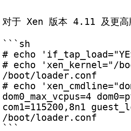
对于 Xen 版本 4.11 及
```sh

# echo 'if_tap_load="YE
# echo 'xen_kernel="/bo
/boot/loader.conf

# echo 'xen_cmdline="do
dom0_max_vcpus=4 dom0=p
com1=115200,8n1 guest_l
/boot/loader.conf

```
