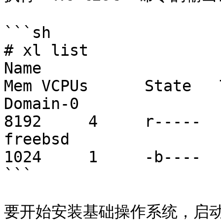
```sh

# xl list

Name                    
Mem VCPUs      State   
Domain-0                
8192     4     r-----  
freebsd                 
1024     1     -b----  
```

要开始安装基础操作系统，启动