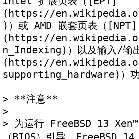
Intel 扩展页表（[EPT]
(https://en.wikipedia.o
)）或 AMD 嵌套页表（[NPT]
(https://en.wikipedia.o
n_Indexing)）以及输入/
(https://en.wikipedia.o
supporting_hardware)）
> **注意**

>

> 为运行 FreeBSD 13 X
（BIOS）引导。FreeBSD 14