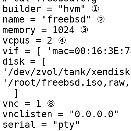
builder = "hvm" ①

name = "freebsd" ②

memory = 1024 ③

vcpus = 2 ④

vif = [ 'mac=00:16:3E:7
disk = [

'/dev/zvol/tank/xendisk
'/root/freebsd.iso,raw,
  ]

vnc = 1 ⑧

vnclisten = "0.0.0.0"

serial = "pty"
