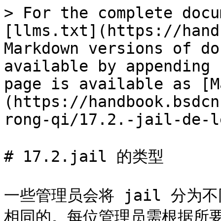
> For the complete docu
[llms.txt](https://hand
Markdown versions of do
available by appending 
page is available as [M
(https://handbook.bsdcn
rong-qi/17.2.-jail-de-l
# 17.2.jail 的类型

一些管理员会将 jail 分
相同的。每位管理员需根据所要