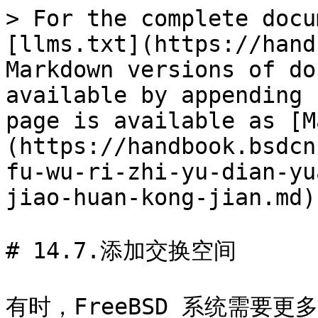
> For the complete docu
[llms.txt](https://hand
Markdown versions of do
available by appending 
page is available as [M
(https://handbook.bsdcn
fu-wu-ri-zhi-yu-dian-yu
jiao-huan-kong-jian.md).
# 14.7.添加交换空间

有时，FreeBSD 系统需要更