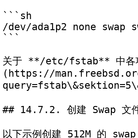
```sh

/dev/ada1p2 none swap s
```

关于 **/etc/fstab** 
(https://man.freebsd.or
query=fstab\&sektion=5\
## 14.7.2. 创建 Swap 文件
以下示例创建 512M 的 swap 