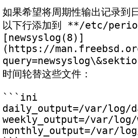
如果希望将周期性输出记录到
以下行添加到 **/etc/period
[newsyslog(8)]
(https://man.freebsd.or
query=newsyslog\&sekt
时间轮替这些文件：

```ini

daily_output=/var/log/d
weekly_output=/var/log/
monthly_output=/var/log