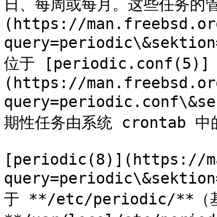
日、每周或每月。这些任务的管理由
(https://man.freebsd.or
query=periodic\&sekti
位于 [periodic.conf(5)]
(https://man.freebsd.or
query=periodic.conf\&s
期性任务由系统 crontab 
[periodic(8)](https://m
query=periodic\&sekti
于 **/etc/periodic/*