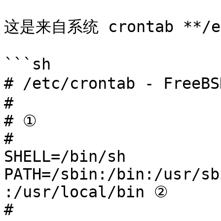
这是来自系统 crontab **/e
```sh

# /etc/crontab - FreeBS
#

# ①

#

SHELL=/bin/sh

PATH=/sbin:/bin:/usr/sb
:/usr/local/bin ②

#
