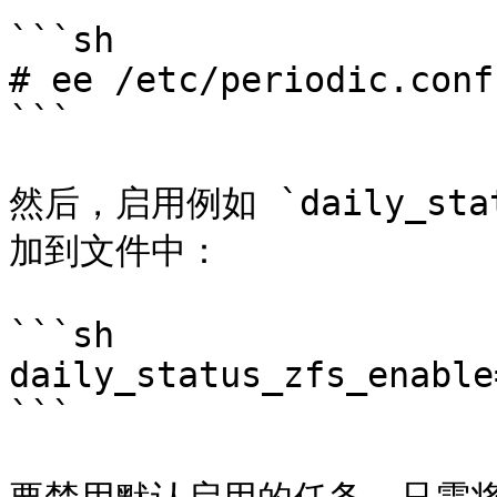
```sh

# ee /etc/periodic.conf

```

然后，启用例如 `daily_sta
加到文件中：

```sh

daily_status_zfs_enable
```
