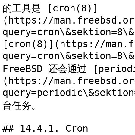
的工具是 [cron(8)]
(https://man.freebsd.or
query=cron\&sektion=8
[cron(8)](https://man.f
query=cron\&sektion=
FreeBSD 还会通过 [period
(https://man.freebsd.or
query=periodic\&sekti
台任务。

## 14.4.1. Cron
