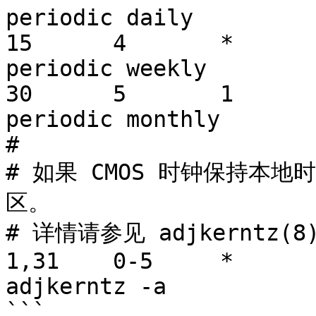
periodic daily

15      4       *       *
periodic weekly

30      5       1       *
periodic monthly

#

# 如果 CMOS 时钟保持本地
区。

# 详情请参见 adjkerntz(8)
1,31    0-5     *       *
adjkerntz -a

```
